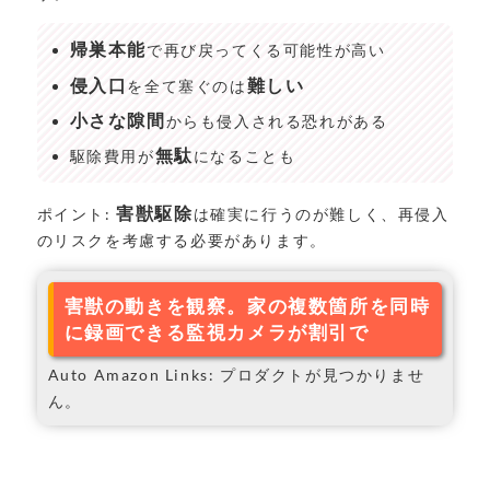
帰巣本能
で再び戻ってくる可能性が高い
侵入口
難しい
を全て塞ぐのは
小さな隙間
からも侵入される恐れがある
無駄
駆除費用が
になることも
害獣駆除
ポイント:
は確実に行うのが難しく、再侵入
のリスクを考慮する必要があります。
害獣の動きを観察。家の複数箇所を同時
に録画できる監視カメラが割引で
Auto Amazon Links: プロダクトが見つかりませ
ん。