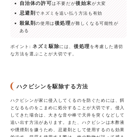
自治体の許可
後始末
は不要だが
が大変
忌避剤
でネズミを追い払う方法も有効
殺鼠剤
後処理
の使用は
が難しくなる可能性が
ある
ネズミ駆除
後処理
ポイント:
には、
を考慮した適切
な方法を選ぶことが大切です。
ハクビシンを駆除する方法
ハクビシンが家に侵入してくるのを防ぐためには、餌
となるものをこまめに処分することが大切です。侵入
してきた場合は、大きな音や棒で天井を突くなどして
追い出す方法があります。また、ハクビシンは木酢液
や燻煙剤を嫌うため、忌避剤として使用するのも効果
的です。箱罠を使用する際は、他の動物が誤って捕ま