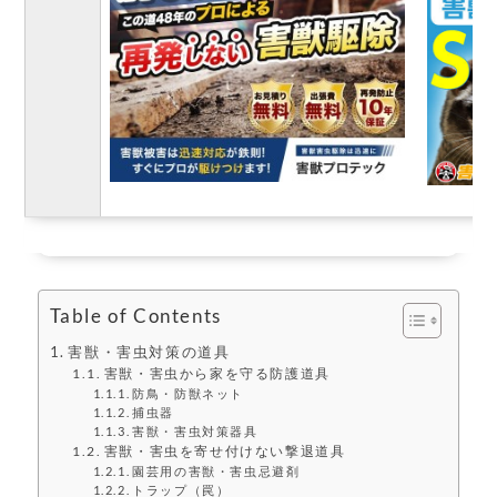
Table of Contents
害獣・害虫対策の道具
害獣・害虫から家を守る防護道具
防鳥・防獣ネット
捕虫器
害獣・害虫対策器具
害獣・害虫を寄せ付けない撃退道具
園芸用の害獣・害虫忌避剤
トラップ（罠）