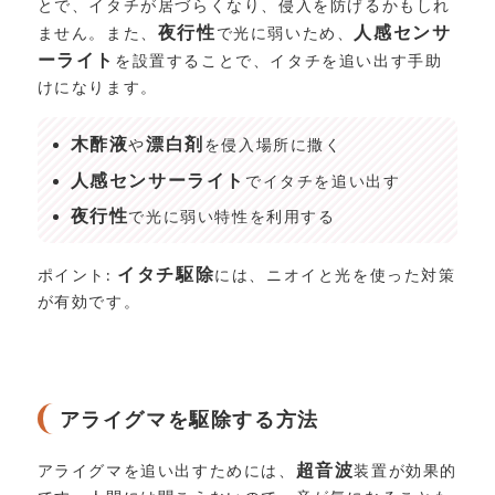
とで、イタチが居づらくなり、侵入を防げるかもしれ
夜行性
人感センサ
ません。また、
で光に弱いため、
ーライト
を設置することで、イタチを追い出す手助
けになります。
木酢液
漂白剤
や
を侵入場所に撒く
人感センサーライト
でイタチを追い出す
夜行性
で光に弱い特性を利用する
イタチ駆除
ポイント:
には、ニオイと光を使った対策
が有効です。
アライグマを駆除する方法
超音波
アライグマを追い出すためには、
装置が効果的