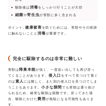
消毒
駆除後は
をしっかり行うことが大切
細菌
寄生虫
や
が害獣に多く含まれる
健康被害
ポイント:
を防ぐためには、害獣やその痕跡
消毒
に触れないことと
が重要です。
完全に駆除するのは非常に難しい
帰巣本能
害獣は
が強く、一度追い出しても再び戻っ
侵入口
てくることがあります。
をすべて見つけて塞ぐ
素人
のは
には難しく、また別の侵入口を見つけてしま
小さな隙間
うこともあります。
でも害獣は通り抜け
られるため、確実な駆除は困難です。戻ってきた場
費用
合、駆除にかけた
が無駄になる可能性もありま
す。