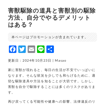
害獣駆除の道具と害獣別の駆除
方法、自分でやるデメリット
はある？
本ページはプロモーションが含まれています。
F
T
E
Li
共
a
w
m
n
有
更新日：2024年10月23日 | Masao
c
it
ai
e
e
t
l
家に害獣が現れると、毎日の生活が不安でいっぱいに
なります。そんな状況を少しでも和らげるために、適
b
e
切な駆除道具や方法を知ることが大切です。しかし、
o
r
害獣を自分で駆除することには多くのリスクがありま
o
す。
k
再び戻ってくる可能性や健康への影響、法律違反のリ