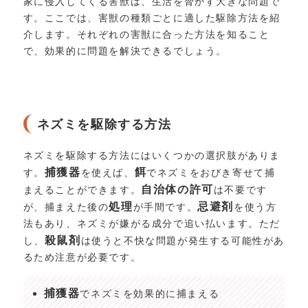
家に侵入してくる害獣は、生活を脅かす大きな問題で
す。ここでは、害獣の種類ごとに適した駆除方法を紹
介します。それぞれの害獣に合った方法を知ること
で、効果的に問題を解決できるでしょう。
ネズミを駆除する方法
ネズミを駆除する方法にはいくつかの選択肢がありま
捕獲器
餌
す。
を使えば、
でネズミをおびき寄せて捕
自治体の許可
まえることができます。
は不要です
処理
忌避剤
が、捕まえた後の
が手間です。
を使う方
法もあり、ネズミが嫌がる成分で追い払います。ただ
殺鼠剤
し、
は使うと不快な問題が発生する可能性があ
るため注意が必要です。
捕獲器
でネズミを効果的に捕まえる