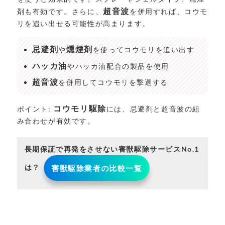
超音波
剤も有効です。さらに、
を併用すれば、コウモ
リを追い出せる可能性が高まります。
忌避剤
燻煙剤
や
を使ってコウモリを追い出す
ハッカ油
やハッカ油配合の製品を使用
超音波
を併用してコウモリを撃退する
コウモリ駆除
ポイント:
には、忌避剤と超音波の組
み合わせが有効です。
長期保証で再発をさせない害獣駆除サービスNo.1
は？
害獣駆除業者の比較一覧