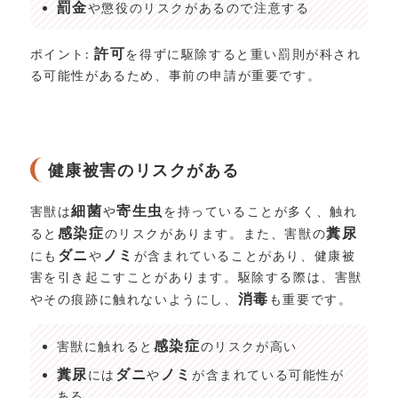
罰金
や懲役のリスクがあるので注意する
許可
ポイント:
を得ずに駆除すると重い罰則が科され
る可能性があるため、事前の申請が重要です。
健康被害のリスクがある
細菌
寄生虫
害獣は
や
を持っていることが多く、触れ
感染症
糞尿
ると
のリスクがあります。また、害獣の
ダニ
ノミ
にも
や
が含まれていることがあり、健康被
害を引き起こすことがあります。駆除する際は、害獣
消毒
やその痕跡に触れないようにし、
も重要です。
感染症
害獣に触れると
のリスクが高い
糞尿
ダニ
ノミ
には
や
が含まれている可能性が
ある