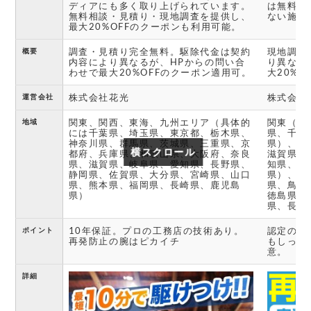
ディアにも多く取り上げられています。
は無料で
無料相談・見積り・現地調査を提供し、
ない施工
最大20%OFFのクーポンも利用可能。
調査・見積り完全無料。駆除代金は契約
現地調査
概要
内容により異なるが、HPからの問い合
り異なる
わせで最大20%OFFのクーポン適用可。
大20%
株式会社花光
株式会社
運営会社
関東、関西、東海、九州エリア（具体的
関東（東
地域
には千葉県、埼玉県、東京都、栃木県、
県、千葉
神奈川県、群馬県、茨城県、三重県、京
県）、関
横スクロール
横スクロール
都府、兵庫県、和歌山県、大阪府、奈良
滋賀県、
県、滋賀県、岐阜県、愛知県、長野県、
知県、岐
静岡県、佐賀県、大分県、宮崎県、山口
県）、中
県、熊本県、福岡県、長崎県、鹿児島
県、鳥取
県）
徳島県、
県、長崎
10年保証。プロの工務店の技術あり。
認定の薬
ポイント
再発防止の腕はピカイチ
もしっか
意。
詳細