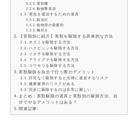
電気柵
動物撃退器
害虫を退治するための道具
殺虫灯
植物用の殺菌剤
蠅叩き
【害獣別に紹介】害獣を駆除する具体的な方法
ネズミを駆除する方法
ハクビシンを駆除する方法
イタチを駆除する方法
アライグマを駆除する方法
コウモリを駆除する方法
害獣駆除を自分で行う際のデメリット
許可なく駆除すると法律に違反するリスク
健康被害のリスクがある
完全に駆除するのは非常に難しい
まとめ：害獣駆除の道具と害獣別の駆除方法、自
分でやるデメリットはある？
関連記事: