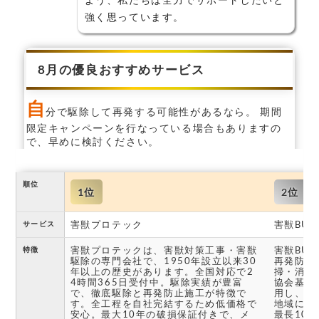
強く思っています。
8月の優良おすすめサービス
自
分で駆除して再発する可能性があるなら。 期間
限定キャンペーンを行なっている場合もありますの
で、早めに検討ください。
順位
1位
2位
害獣プロテック
害獣BUZ
サービス
害獣プロテックは、害獣対策工事・害獣
害獣BU
特徴
駆除の専門会社で、1950年設立以来30
再発防止
年以上の歴史があります。全国対応で2
掃・消毒
4時間365日受付中。駆除実績が豊富
協会基準
で、徹底駆除と再発防止施工が特徴で
用し、関
す。全工程を自社完結するため低価格で
地域に対
安心。最大10年の破損保証付きで、メ
最長10