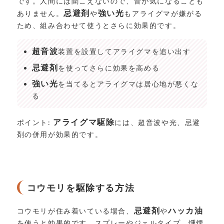
です。人間には聞こえないので、音が気になることも
忌避剤
強い光
ありません。
や
もアライグマが嫌がる
ため、組み合わせて使うとさらに効果的です。
超音波
装置を設置してアライグマを追い出す
忌避剤
を使ってさらに効果を高める
強い光
を当てるとアライグマは居心地が悪くな
る
アライグマ駆除
ポイント:
には、超音波や光、忌避
剤の併用が効果的です。
コウモリを駆除する方法
忌避剤
ハッカ油
コウモリが住み着いている場合、
や
を使うと効果的です。スプレーやジェルタイプ、燻煙