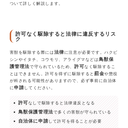
ついて詳しく解説します。
許可なく駆除すると法律に違反するリス
ク
法律
害獣を駆除する際には
に注意が必要です。ハクビ
鳥獣保
シンやイタチ、コウモリ、アライグマなどは
護管理法
許可
で守られているため、
なく駆除するこ
罰金
とはできません。許可を得ずに駆除すると
や懲役
が科される可能性がありますので、必ず事前に自治体
申請
に
してください。
許可
なしで駆除すると法律違反となる
鳥獣保護管理法
で多くの害獣が守られている
自治体に申請
して許可を得ることが必要