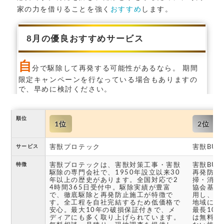
家の力を借りることを強く
おすすめ
します。
8月の優良おすすめサービス
自
分で駆除して再発する可能性があるなら。 期間
限定キャンペーンを行なっている場合もありますの
で、早めに検討ください。
順位
1位
2位
害獣プロテック
害獣BUZ
サービス
害獣プロテックは、害獣対策工事・害獣
害獣BU
特徴
駆除の専門会社で、1950年設立以来30
再発防止
年以上の歴史があります。全国対応で2
掃・消毒
4時間365日受付中。駆除実績が豊富
協会基準
で、徹底駆除と再発防止施工が特徴で
用し、関
す。全工程を自社完結するため低価格で
地域に対
安心。最大10年の破損保証付きで、メ
最長10
ディアにも多く取り上げられています。
は無料で