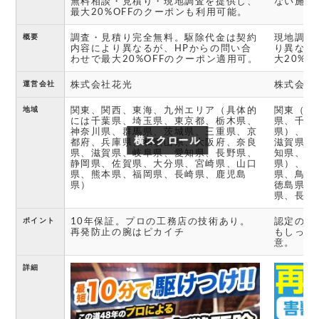
無料相談・見積り・現地調査を提供し、
ない施工
最大20%OFFのクーポンも利用可能。
調査・見積り完全無料。駆除代金は契約
現地調査
概要
内容により異なるが、HPからの問い合
り異なる
わせで最大20%OFFのクーポン適用可。
大20%
株式会社花光
株式会社
運営会社
関東、関西、東海、九州エリア（具体的
関東（東
地域
には千葉県、埼玉県、東京都、栃木県、
県、千葉
神奈川県、群馬県、茨城県、三重県、京
県）、関
横スクロール
横スクロール
都府、兵庫県、和歌山県、大阪府、奈良
滋賀県、
県、滋賀県、岐阜県、愛知県、長野県、
知県、岐
静岡県、佐賀県、大分県、宮崎県、山口
県）、中
県、熊本県、福岡県、長崎県、鹿児島
県、鳥取
県）
徳島県、
県、長崎
10年保証。プロの工務店の技術あり。
認定の薬
ポイント
再発防止の腕はピカイチ
もしっか
意。
詳細