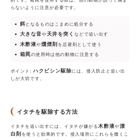
らないように注意が必要です。
餌
となるものはこまめに処分する
大きな音
天井を突く
や
などで追い出す
木酢液
燻煙剤
や
を忌避剤として使う
箱罠
の使用時は他の動物に注意する
ハクビシン駆除
ポイント:
には、侵入防止と追い出
しが大切です。
イタチを駆除する方法
木酢液
漂
イタチを追い出すには、イタチが嫌がる
や
白剤
を使うと効果的です。侵入場所にこれらを撒くこ